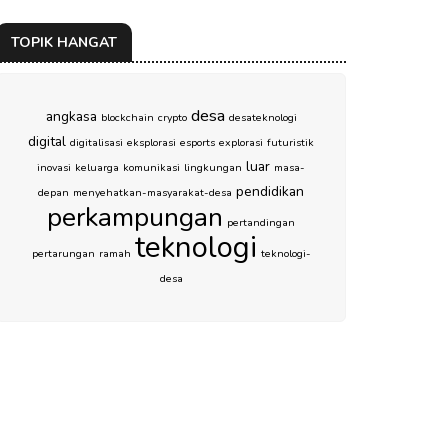
TOPIK HANGAT
desa
angkasa
blockchain
crypto
desateknologi
digital
digitalisasi
eksplorasi
esports
explorasi
futuristik
luar
inovasi
keluarga
komunikasi
lingkungan
masa-
pendidikan
depan
menyehatkan-masyarakat-desa
perkampungan
pertandingan
teknologi
pertarungan
ramah
teknologi-
desa