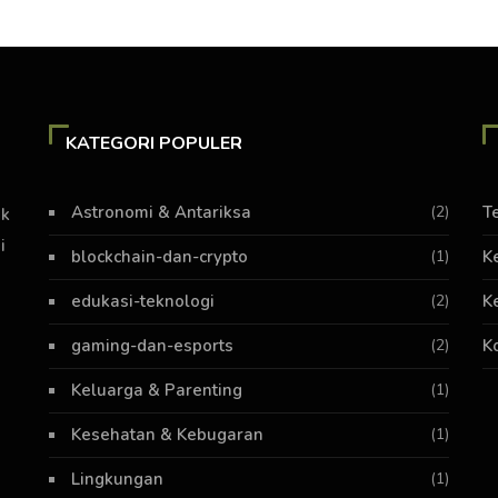
KATEGORI POPULER
Astronomi & Antariksa
(2)
T
ik
i
blockchain-dan-crypto
(1)
K
edukasi-teknologi
(2)
K
gaming-dan-esports
(2)
K
Keluarga & Parenting
(1)
Kesehatan & Kebugaran
(1)
Lingkungan
(1)