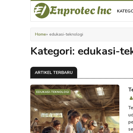
Enprotec Inc
KATEG
Home
» edukasi-teknologi
Kategori: edukasi-te
ARTIKEL TERBARU
T
EDUKASI-TEKNOLOGI
Te
ud
pe
se