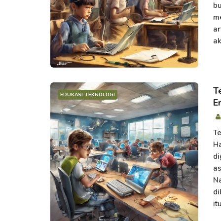
bu
me
ar
ak
T
EDUKASI-TEKNOLOGI
Er
Te
Ha
di
as
Na
di
it