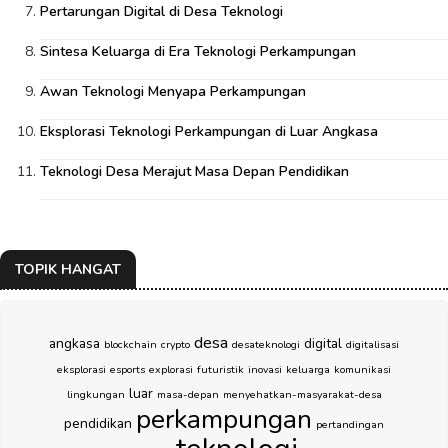
Pertarungan Digital di Desa Teknologi
Sintesa Keluarga di Era Teknologi Perkampungan
Awan Teknologi Menyapa Perkampungan
Eksplorasi Teknologi Perkampungan di Luar Angkasa
Teknologi Desa Merajut Masa Depan Pendidikan
TOPIK HANGAT
desa
angkasa
digital
blockchain
crypto
desateknologi
digitalisasi
eksplorasi
esports
explorasi
futuristik
inovasi
keluarga
komunikasi
luar
lingkungan
masa-depan
menyehatkan-masyarakat-desa
perkampungan
pendidikan
pertandingan