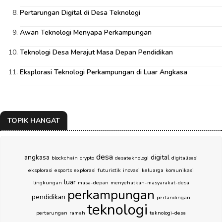
Pertarungan Digital di Desa Teknologi
Awan Teknologi Menyapa Perkampungan
Teknologi Desa Merajut Masa Depan Pendidikan
Eksplorasi Teknologi Perkampungan di Luar Angkasa
TOPIK HANGAT
desa
angkasa
digital
blockchain
crypto
desateknologi
digitalisasi
eksplorasi
esports
explorasi
futuristik
inovasi
keluarga
komunikasi
luar
lingkungan
masa-depan
menyehatkan-masyarakat-desa
perkampungan
pendidikan
pertandingan
teknologi
pertarungan
ramah
teknologi-desa